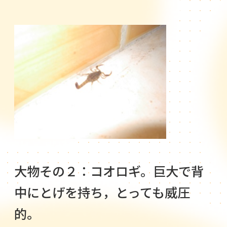
大物その２：コオロギ。巨大で背
中にとげを持ち，とっても威圧
的。