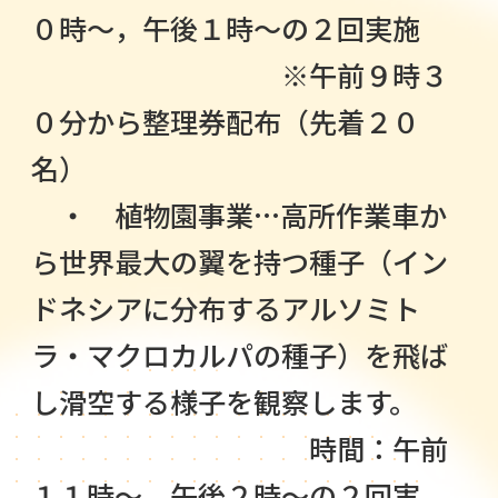
０時～，午後１時～の２回実施
※午前９時３
０分から整理券配布（先着２０
名）
・ 植物園事業…高所作業車か
ら世界最大の翼を持つ種子（イン
ドネシアに分布するアルソミト
ラ・マクロカルパの種子）を飛ば
し滑空する様子を観察します。
時間：午前
１１時～，午後２時～の２回実