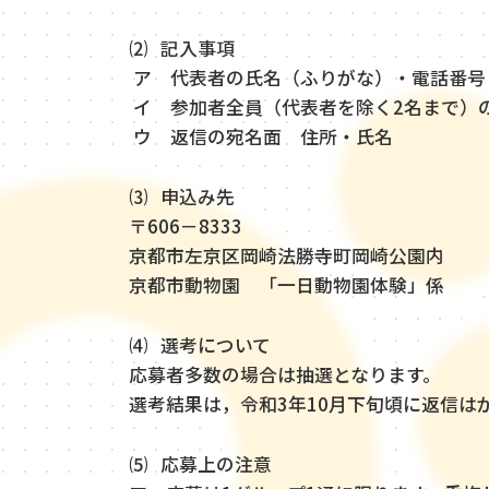
⑵ 記入事項
ア 代表者の氏名（ふりがな）・電話番号
イ 参加者全員（代表者を除く2名まで）
ウ 返信の宛名面 住所・氏名
⑶ 申込み先
〒606－8333
京都市左京区岡崎法勝寺町岡崎公園内
京都市動物園 「一日動物園体験」係
⑷ 選考について
応募者多数の場合は抽選となります。
選考結果は，令和3年10月下旬頃に返信は
⑸ 応募上の注意