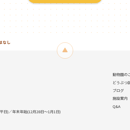
はなし
動物園の
どうぶつ
ブログ
施設案内
Q&A
)／年末年始(12月28日～1月1日)