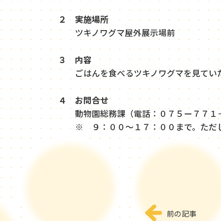
２ 実施場所
ツキノワグマ屋外展示場前
３ 内容
ごはんを食べるツキノワグマを見ていた
４ お問合せ
動物園総務課（電話：０７５ー７７１
※ ９：００～１７：００まで。ただし
前の記事