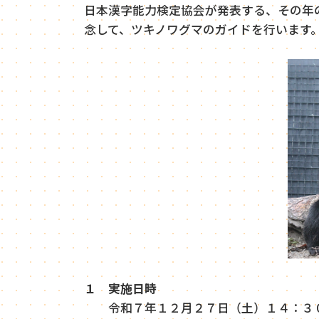
日本漢字能力検定協会が発表する、その年
念して、ツキノワグマのガイドを行います
１ 実施日時
令和７年１２月２７日（土）１４：３