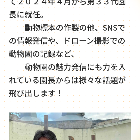
て２０２４年４月から第３３代園
長に就任。
動物標本の作製の他、SNSで
の情報発信や、ドローン撮影での
動物園の記録など、
動物園の魅力発信にも力を入
れている園長からは様々な話題が
飛び出します！