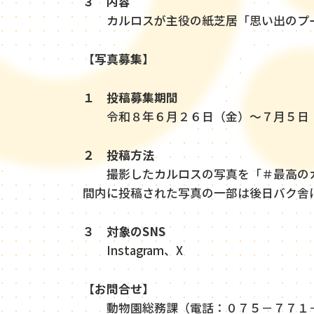
３ 内容
カルロスが主役の紙芝居「思い出のプー
【
写真募集】
１ 投稿募集期間
令和８年６月２６日（金）～７月５日
２ 投稿方法
撮影したカルロスの写真を「＃最高のカル
間内に投稿された写真の一部は後日バク舎
３ 対象のSNS
Instagram、X
【
お問合せ】
動物園総務課（電話：０７５－７７１