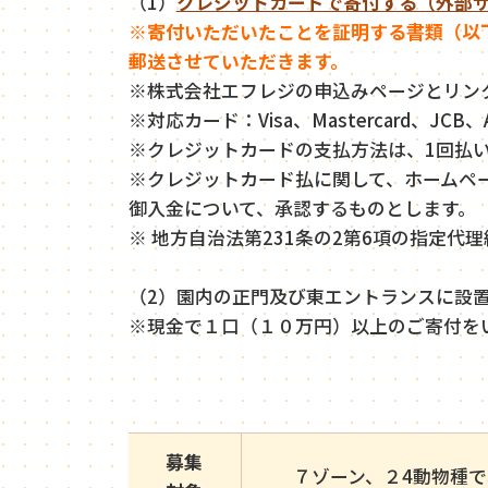
（1）
クレジットカードで寄付する（外部
※寄付いただいたことを証明する書類（以
郵送させていただきます。
※株式会社エフレジの申込みページとリン
※対応カード：Visa、Mastercard、JCB、Amer
※クレジットカードの支払方法は、1回払
※クレジットカード払に関して、ホームペ
御入金について、承認するものとします。
※ 地方自治法第231条の2第6項の指定
（2）園内の正門及び東エントランスに設
※現金で１口（１０万円）以上のご寄付を
募集
７ゾーン、２4動物種で