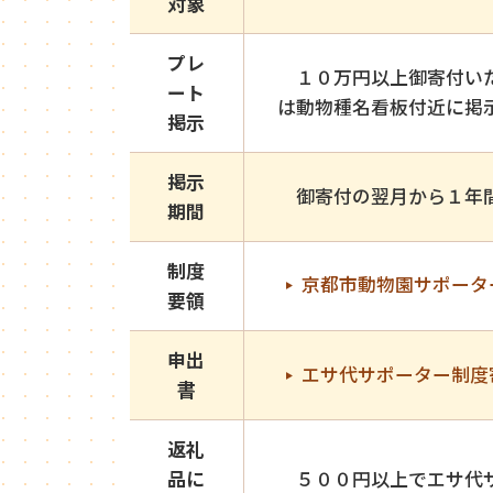
対象
プレ
１０万円以上御寄付いた
ート
は動物種名看板付近に掲
掲示
掲示
御寄付の翌月から１年間
期間
制度
京都市動物園サポータ
要領
申出
エサ代サポーター制度
書
返礼
品に
５００円以上でエサ代サ