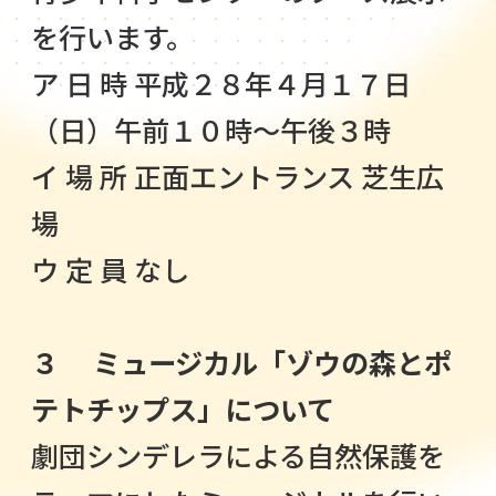
を行います。
ア 日 時 平成２８年４月１７日
（日）午前１０時～午後３時
イ 場 所 正面エントランス 芝生広
場
ウ 定 員 なし
３ ミュージカル「ゾウの森とポ
テトチップス」について
劇団シンデレラによる自然保護を