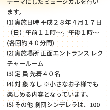
テーマにしたミュージカルを行い
ます。
⑴ 実施日時 平成２８年４月１７日
（日）午前１１時～，午後１時～
(各回約４０分間)
⑵ 実施場所 正面エントランス レク
チャールーム
⑶ 定 員 先着４０名
⑷ 対 象 なし ※小さなお子様でも
楽しめる内容となっています。
⑸ その他 劇団シンデレラは、100