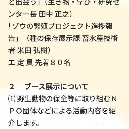
と出会う｣（生き物・学び・研究セ
ンター長 田中 正之）
｢ゾウの繁殖プロジェクト進捗報
告」（種の保存展示課 畜水産技術
者 米田 弘樹）
エ 定 員 先着８０名
２ ブース展示について
⑴ 野生動物の保全等に取り組むＮ
ＰＯ団体などによる活動内容を紹
介します。