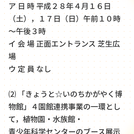
ア 日 時 平成２８年４月１６日
（土），１７日（日）午前１０時
～午後３時
イ 会 場 正面エントランス 芝生広
場
ウ 定 員 なし
⑵ 「きょうと☆いのちかがやく博
物館」４園館連携事業の一環とし
て，植物園・水族館・
青少年科学センターのブース展示