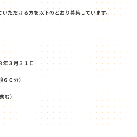
ていただける方を以下のとおり募集しています。
８年３月３１日
憩６０分）
含む）
）