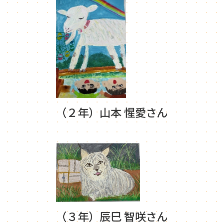
（２年）山本 惺愛さん
（３年）辰巳 智咲さん