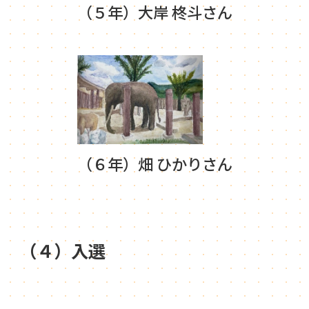
（５年）大岸 柊斗さん
（６年）畑 ひかりさん
（４）入選