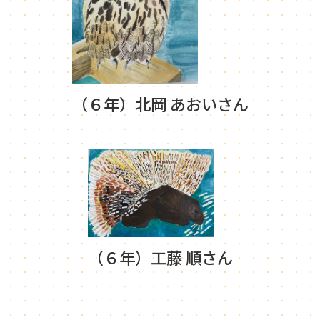
（６年）北岡 あおいさん
（６年）工藤 順さん