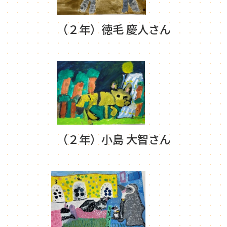
（２年）徳毛 慶人さん
（２年）小島 大智さん