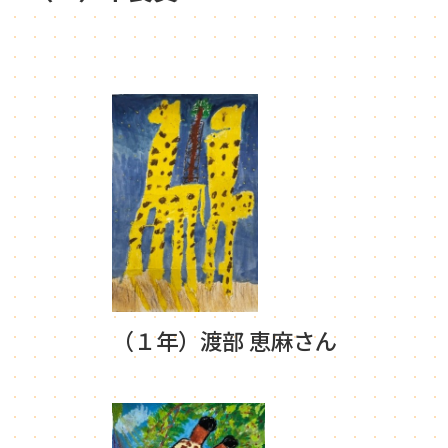
（１年）渡部 恵麻さん