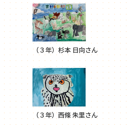
（３年）杉本 日向さん
（３年）西條 朱里さん