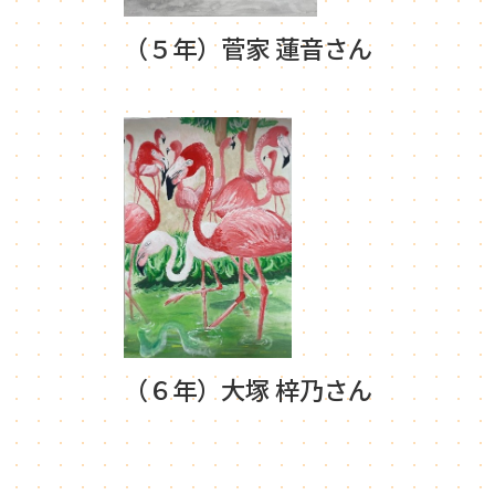
（５年）菅家 蓮音さん
（６年）大塚 梓乃さん