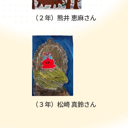
（２年）熊井 恵麻さん
（３年）松崎 真鈴さん