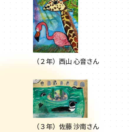
（２年）西山 心音さん
（３年）佐藤 沙南さん