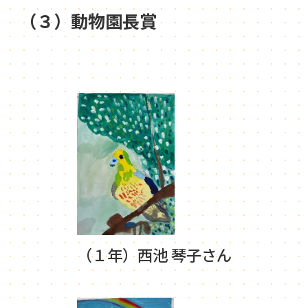
（３）動物園長賞
（１年）西池 琴子さん