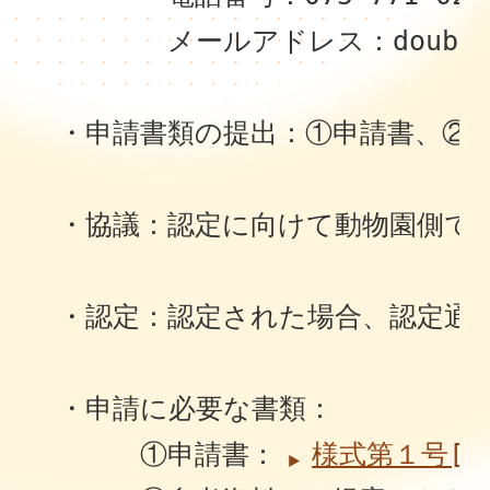
　　　　　メールアドレス：
doubu
　・申請書類の提出：①申請書、②
　・協議：認定に向けて動物園側で
　・認定：認定された場合、認定通
　・申請に必要な書類：
　　　　①申請書：
様式第１号[do