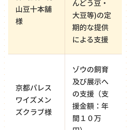
んどう豆・
山豆十本舗
大豆等)の定
様
期的な提供
による支援
ゾウの飼育
及び展示へ
京都パレス
の支援（支
ワイズメン
援金額：年
ズクラブ様
間１０万
円）