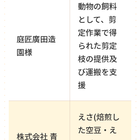
動物の飼料
として、剪
定作業で得
庭匠廣田造
られた剪定
園様
枝の提供及
び運搬を支
援
えさ(焙煎し
た空豆・え
株式会社 青