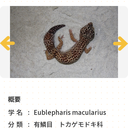
概要
学名
Eublepharis macularius
分類
有鱗目 トカゲモドキ科