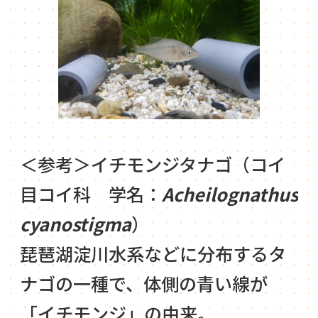
＜参考＞イチモンジタナゴ（コイ
目コイ科 学名：
Acheilognathus
cyanostigma
）
琵琶湖淀川水系などに分布するタ
ナゴの一種で、体側の青い線が
「イチモンジ」の由来。