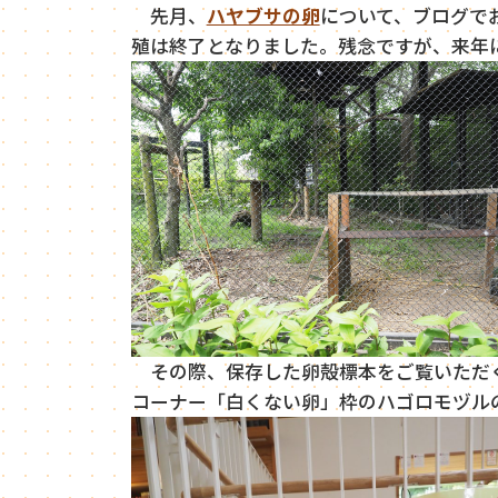
先月、
ハヤブサの卵
について、ブログで
殖は終了となりました。残念ですが、来年
その際、保存した卵殻標本をご覧いただく
コーナー「白くない卵」枠のハゴロモヅル