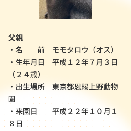
父親
・名 前 モモタロウ（オス）
・生年月日 平成１２年７月３日
（２４歳）
・出生場所 東京都恩賜上野動物
園
・来園日 平成２２年１０月１
８日