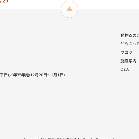
729
動物園の
どうぶつ
ブログ
施設案内
Q&A
)／年末年始(12月28日～1月1日)