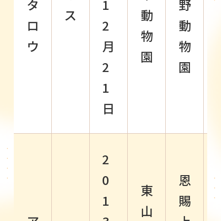
タ
1
野
ス
動
ロ
2
動
物
ウ
月
物
園
2
園
1
日
2
0
恩
東
1
賜
山