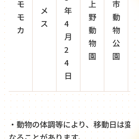
モ
上
市
メ
年
モ
野
動
ス
4
カ
動
物
月
物
公
2
園
園
4
日
・動物の体調等により、移動日は変
なることがあります。