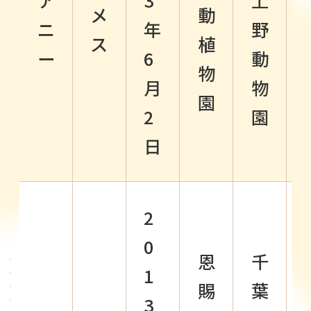
ア
3
上
メ
動
ニ
年
野
ス
植
ー
6
動
物
月
物
園
2
園
日
2
0
恩
千
1
賜
葉
3