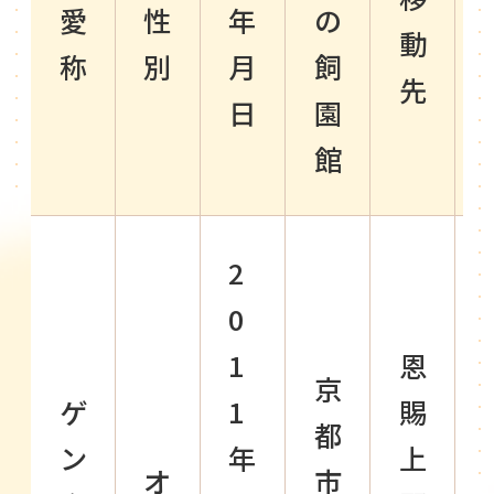
愛
性
年
の
動
称
別
月
飼
先
日
園
館
2
0
1
恩
京
ゲ
1
賜
都
ン
年
上
オ
市