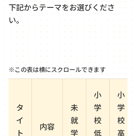
下記からテーマをお選びくださ
い。
小
小
タ
未
学
学
イ
就
校
校
内容
ト
学
低
高