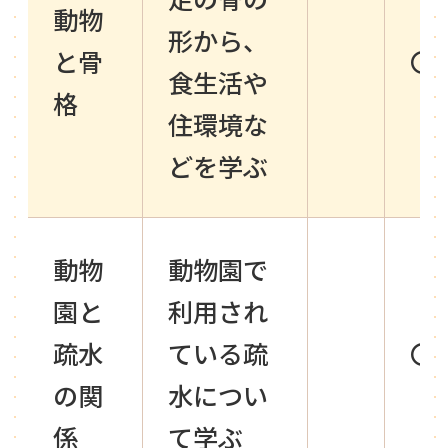
動物
形から、
と骨
〇
食生活や
格
住環境な
どを学ぶ
動物
動物園で
園と
利用され
疏水
ている疏
〇
の関
水につい
係
て学ぶ