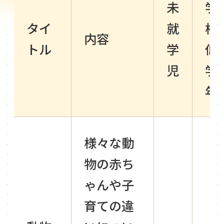
未
学
タイ
就
校
内容
トル
学
低
児
学
年
様々な動
物の赤ち
ゃんや子
育ての違