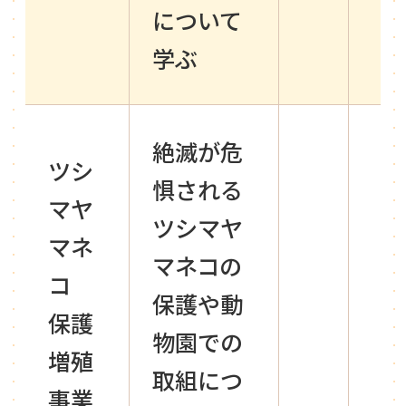
について
学ぶ
絶滅が危
ツシ
惧される
マヤ
ツシマヤ
マネ
マネコの
コ
保護や動
保護
物園での
増殖
取組につ
事業