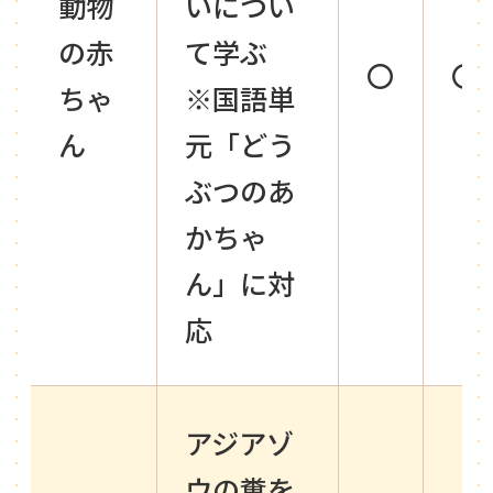
動物
いについ
の赤
て学ぶ
〇
〇
ちゃ
※国語単
ん
元「どう
ぶつのあ
かちゃ
ん」に対
応
アジアゾ
ウの糞を