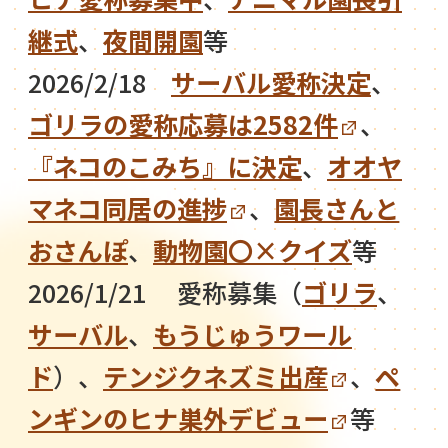
継式
、
夜間開園
等
2026/2/18
サーバル愛称決定
、
ゴリラの愛称応募は2582件
、
『ネコのこみち』に決定
、
オオヤ
マネコ同居の進捗
、
園長さんと
おさんぽ
、
動物園〇×クイズ
等
2026/1/21 愛称募集（
ゴリラ
、
サーバル
、
もうじゅうワール
ド
）、
テンジクネズミ出産
、
ペ
ンギンのヒナ巣外デビュー
等