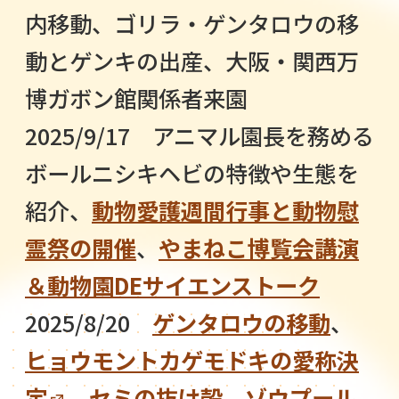
内移動、ゴリラ・ゲンタロウの移
動とゲンキの出産、大阪・関西万
博ガボン館関係者来園
2025/9/17 アニマル園長を務める
ボールニシキヘビの特徴や生態を
紹介、
動物愛護週間行事と動物慰
霊祭の開催
、
やまねこ博覧会講演
＆動物園DEサイエンストーク
2025/8/20
ゲンタロウの移動
、
ヒョウモントカゲモドキの愛称決
定
、
セミの抜け殻
、
ゾウプール