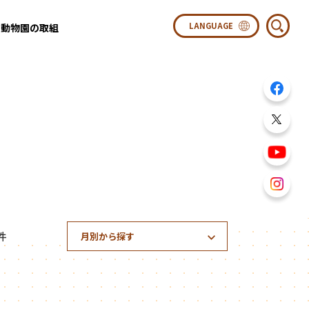
動物園の取組
件