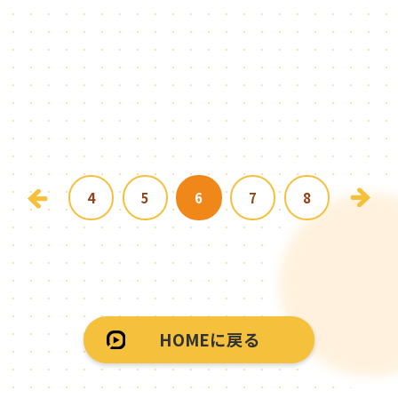
4
5
6
7
8
HOMEに戻る