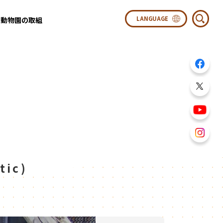
動物園の取組
ic)