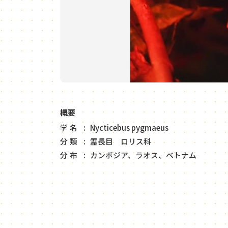
概要
学名
Nycticebus pygmaeus
分類
霊長目 ロリス科
分布
カンボジア、ラオス、ベトナム