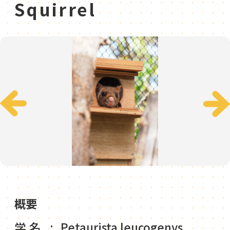
Squirrel
概要
学名
Petaurista leucogenys