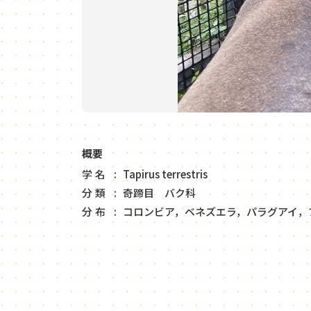
概要
学名
Tapirus terrestris
分類
奇蹄目 バク科
分布
コロンビア，ベネズエラ，パラグアイ，