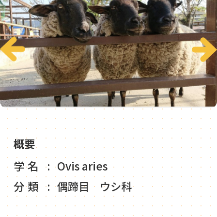
概要
学名
Ovis aries
分類
偶蹄目 ウシ科